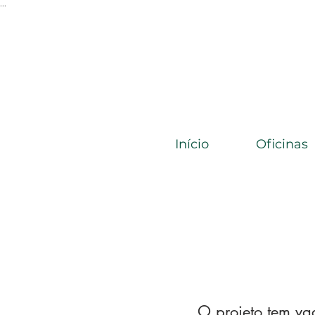
...
Início
Oficinas
O projeto tem va