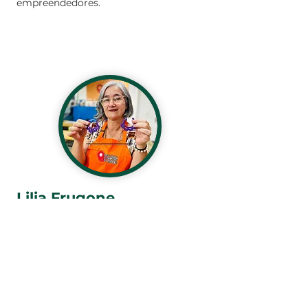
empreendedores.
Lilia Frugone
Lilia é uma apaixonada pelo crochê
desde os 9 anos, quando aprendeu os
primeiros pontos com sua avó
Almenaide. O que começou com um
simples tapete de saco plástico de
leite se transformou em uma jornada