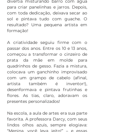
divertia misturando barro com água
para criar panelinhas e jarros. Depois,
com toda dedicação, deixava secar ao
sol e pintava tudo com guache. O
resultado? Uma pequena artista em
formação!
A criatividade seguiu firme com o
passar dos anos. Entre os 10 e 13 anos,
começou a transformar o cinzeiro de
prata da mãe em molde para
quadrinhos de gesso. Fazia a mistura,
colocava um ganchinho improvisado
com um grampo de cabelo (afinal,
artista também é inventor!),
desenformava e pintava frutinhas e
flores. As tias, claro, adoravam os
presentes personalizados!
Na escola, a aula de artes era sua parte
favorita. A professora Darcy, com seus
lindos olhos azuis, sempre elogiava:
“Menina, você leva jeito!” – e essas