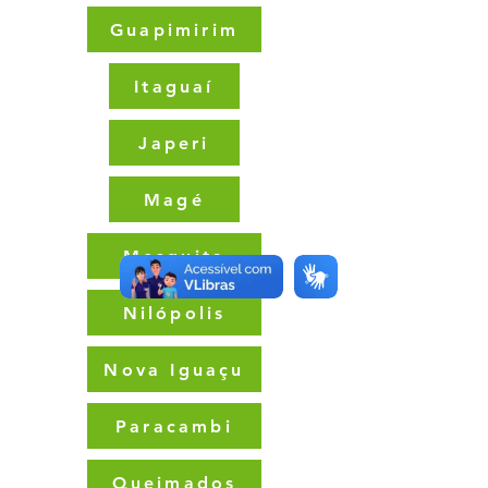
Guapimirim
Itaguaí
Japeri
Magé
Mesquita
Nilópolis
Nova Iguaçu
Paracambi
Queimados