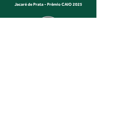
Jacaré de Prata - Prêmio CAIO 2025
2° lugar na categoria
"Responsabilidade Social "
Jacaré de Prata - Prêmio CAIO 2025
Projeto idealizado e produzido por Sagre
Agência de Projetos Incentivados
Conheça nossos canais: